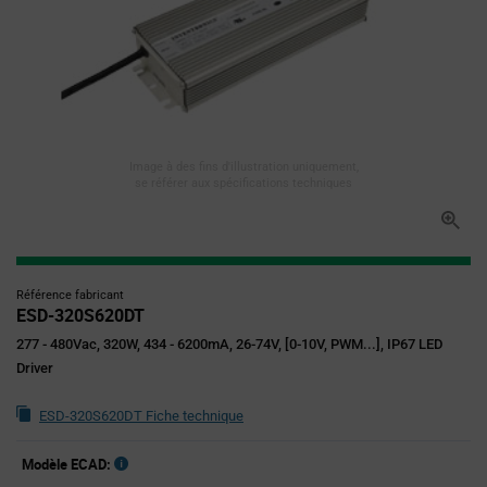
Image à des fins d'illustration uniquement,
se référer aux spécifications techniques
Référence fabricant
ESD-320S620DT
277 - 480Vac, 320W, 434 - 6200mA, 26-74V, [0-10V, PWM...], IP67 LED
Driver
ESD-320S620DT Fiche technique
Modèle ECAD: