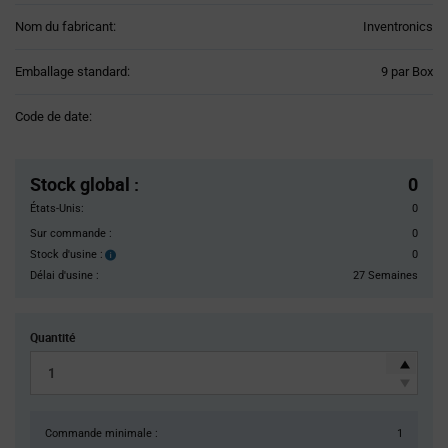
Nom du fabricant:
Inventronics
Product
Emballage standard:
9 par Box
Variant
Information
Code de date:
section
Pricing
Section
Stock global
:
0
États-Unis:
0
Sur commande :
0
Stock d'usine :
0
Stock
d'usine :
Délai d'usine :
27 Semaines
Quantité
Commande minimale :
1