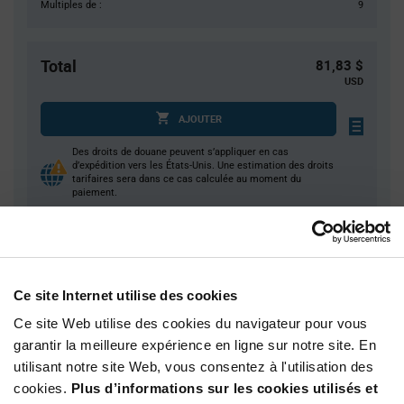
Multiples de :
9
Total
81,83 $
USD
AJOUTER
Des droits de douane peuvent s’appliquer en cas
d’expédition vers les États-Unis. Une estimation des droits
tarifaires sera dans ce cas calculée au moment du
paiement.
Quantité
Prix unitaire
1
$81.83
Ce site Internet utilise des cookies
2
$80.82
Ce site Web utilise des cookies du navigateur pour vous
3
$80.23
garantir la meilleure expérience en ligne sur notre site. En
utilisant notre site Web, vous consentez à l'utilisation des
5
$79.49
cookies.
Plus d’informations sur les cookies utilisés et
10+
$77.94