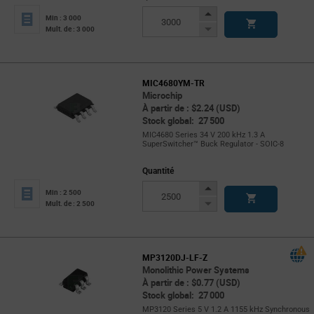
Increase
Min : 3 000
Button
Decrease
Mult. de : 3 000
Button
MIC4680YM-TR
Microchip
À partir de : $2.24 (USD)
Stock global: 27 500
MIC4680 Series 34 V 200 kHz 1.3 A
SuperSwitcher™ Buck Regulator - SOIC-8
Quantité
Increase
Min : 2 500
Button
Decrease
Mult. de : 2 500
Button
MP3120DJ-LF-Z
Monolithic Power Systems
À partir de : $0.77 (USD)
Stock global: 27 000
MP3120 Series 5 V 1.2 A 1155 kHz Synchronous