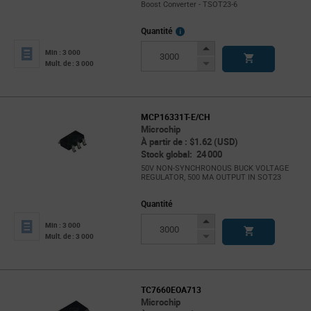
Boost Converter - TSOT23-6
More
Quantité
Info
Increase
Min : 3 000
Button
Decrease
Mult. de : 3 000
Button
MCP16331T-E/CH
Microchip
À partir de : $1.62 (USD)
Stock global: 24 000
50V NON-SYNCHRONOUS BUCK VOLTAGE
REGULATOR, 500 MA OUTPUT IN SOT23
Quantité
Increase
Min : 3 000
Button
Decrease
Mult. de : 3 000
Button
TC7660EOA713
Microchip