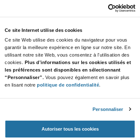
BD9B300MUV-E2
ROHM
À partir de : $0.39 (USD)
Stock global: 12 000
Ce site Internet utilise des cookies
BD9B300MUV 2.7 to 5.5 Vin 3 A Synchronous
DCDC Buck Switching Regulator- VQFN-16
Ce site Web utilise des cookies du navigateur pour vous
More
Quantité
garantir la meilleure expérience en ligne sur notre site. En
Info
Increase
utilisant notre site Web, vous consentez à l'utilisation des
Min : 3 000
Button
Decrease
Mult. de : 3 000
cookies.
Plus d’informations sur les cookies utilisés et
Button
les préférences sont disponibles en sélectionnant
“Personnaliser”.
Vous pouvez également en savoir plus
MP2224GJ-Z
en lisant notre
politique de confidentialité
.
Monolithic Power Systems
À partir de : $0.945 (USD)
Stock global: 12 000
High-Efficiency, 4A, 18V, 500kHz Synchronous
Personnaliser
Step-Down Converter
More
Quantité
Autoriser tous les cookies
Info
Increase
Min : 3 000
Button
Decrease
Mult. de : 3 000