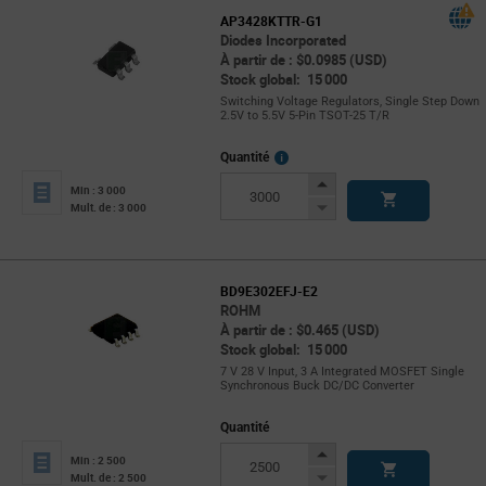
AP3428KTTR-G1
Diodes Incorporated
À partir de : $0.0985 (USD)
Stock global: 15 000
Switching Voltage Regulators, Single Step Down
2.5V to 5.5V 5-Pin TSOT-25 T/R
More
Quantité
Info
Increase
Min : 3 000
Button
Decrease
Mult. de : 3 000
Button
BD9E302EFJ-E2
ROHM
À partir de : $0.465 (USD)
Stock global: 15 000
7 V 28 V Input, 3 A Integrated MOSFET Single
Synchronous Buck DC/DC Converter
Quantité
Increase
Min : 2 500
Button
Decrease
Mult. de : 2 500