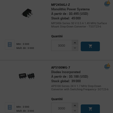
MP2456GJ-Z
Monolithic Power Systems
À partir de : $0.495 (USD)
Stock global: 45 000
MP2456 Series 50 V 0.5 A 1.45 MHz Surface
Mount Step-Down Converter - TSOT23-6
Quantité
Increase
Min : 3 000
Button
Decrease
Mult. de : 3 000
Button
AP5100WG-7
Diodes Incorporated
À partir de : $0.188 (USD)
Stock global: 39 000
AP5100 Series 24 V 1.7 MHz Step-Down
Converter with Switching Frequency- SOT23-6
Quantité
Increase
Min : 3 000
Button
Decrease
Mult. de : 3 000