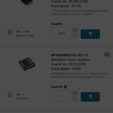
À partir de : $0.485 (USD)
Stock global: 23 100
TC7660 Series 1.5 V to 10 V Charge Pump DC-
to-DC Voltage Converter - SOIC-8
Quantité
Increase
Min : 3 300
Button
Decrease
Mult. de : 3 300
Button
MPQ4488BGU-FD-AEC1-Z
Monolithic Power Systems
À partir de : $3.02 (USD)
Stock global: 15 000
MPQ4488B Series 36 V 6 A 2.2 MHz Surface
Mount Buck Switching Regulator - QFN-26
More
Quantité
Info
Increase
Min : 1
Button
Decrease
Mult. de : 1
Button