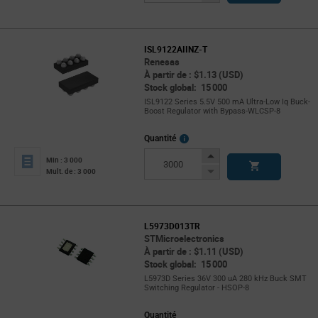
Button
ISL9122AIINZ-T
Renesas
À partir de : $1.13 (USD)
Stock global: 15 000
ISL9122 Series 5.5V 500 mA Ultra-Low Iq Buck-
Boost Regulator with Bypass-WLCSP-8
More
Quantité
Info
Increase
Min : 3 000
Button
Decrease
Mult. de : 3 000
Button
L5973D013TR
STMicroelectronics
À partir de : $1.11 (USD)
Stock global: 15 000
L5973D Series 36V 300 uA 280 kHz Buck SMT
Switching Regulator - HSOP-8
Quantité