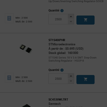
Up/Down/Inverting Switching Regulator-SOIC8
More
Quantité
Info
Increase
Min : 2 500
Button
Decrease
Mult. de : 2 500
Button
ST1S40IPHR
STMicroelectronics
À partir de : $0.695 (USD)
Stock global: 160 000
ST1S40 Series 18 V 3 A SMT Step-Down
Switching Regulator - HSOP-8
More
Quantité
Info
Increase
Min : 2 500
Button
Decrease
Mult. de : 2 500
Button
SC4530WLTRT
Semtech