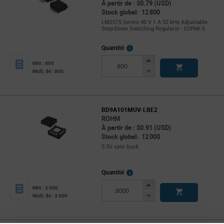
À partir de : $0.79 (USD)
Stock global: 12 800
LM2575 Series 40 V 1 A 52 kHz Adjustable
Step-Down Switching Regulator - D2PAK-5
More
Quantité
Info
Increase
Min : 800
Button
Decrease
Mult. de : 800
Button
BD9A101MUV-LBE2
ROHM
À partir de : $0.91 (USD)
Stock global: 12 000
5.5V sync buck
More
Quantité
Info
Increase
Min : 3 000
Button
Decrease
Mult. de : 3 000
Button