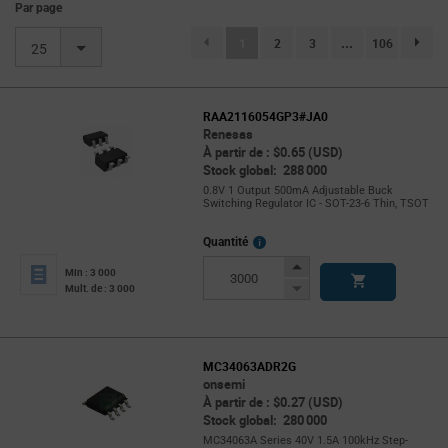
Par page
(current)
1
2
3
...
106
page.se
25
RAA2116054GP3#JA0
Renesas
À partir de : $0.65 (USD)
Stock global: 288 000
0.8V 1 Output 500mA Adjustable Buck
Switching Regulator IC - SOT-23-6 Thin, TSOT
More
Quantité
Info
Increase
Min : 3 000
Button
Decrease
Mult. de : 3 000
Button
MC34063ADR2G
onsemi
À partir de : $0.27 (USD)
Stock global: 280 000
MC34063A Series 40V 1.5A 100kHz Step-