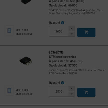
À partir de : $0.535 (USD)
Stock global: 66 000
SC4530 Series 30 V 300 mA Adjustable Step-
Down Switching Regulator - MLPD-W-8
More
Quantité
Info
Increase
Min : 3 000
Button
Decrease
Mult. de : 3 000
Button
L6562DTR
STMicroelectronics
À partir de : $0.45 (USD)
Stock global: 57 500
L6562 Series 22 V 5 mA SMT Transition-Mode
PFC Controller - SOIC-8
More
Quantité
Info
Increase
Min : 2 500
Button
Decrease
Mult. de : 2 500
Button