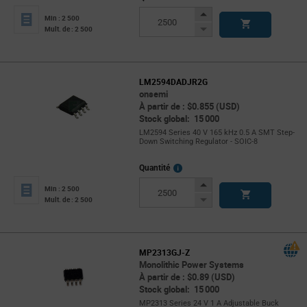
Increase
Min : 2 500
Button
Decrease
Mult. de : 2 500
Button
LM2594DADJR2G
onsemi
À partir de : $0.855 (USD)
Stock global: 15 000
LM2594 Series 40 V 165 kHz 0.5 A SMT Step-
Down Switching Regulator - SOIC-8
More
Quantité
Info
Increase
Min : 2 500
Button
Decrease
Mult. de : 2 500
Button
MP2313GJ-Z
Monolithic Power Systems
À partir de : $0.89 (USD)
Stock global: 15 000
MP2313 Series 24 V 1 A Adjustable Buck