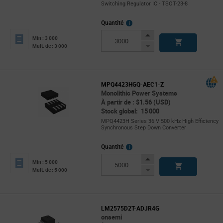
Switching Regulator IC - TSOT-23-8
More
Quantité
Info
Increase
Min : 3 000
Button
Decrease
Mult. de : 3 000
Button
MPQ4423HGQ-AEC1-Z
Monolithic Power Systems
À partir de : $1.56 (USD)
Stock global: 15 000
MPQ4423H Series 36 V 500 kHz High Efficiency
Synchronous Step Down Converter
More
Quantité
Info
Increase
Min : 5 000
Button
Decrease
Mult. de : 5 000
Button
LM2575D2T-ADJR4G
onsemi