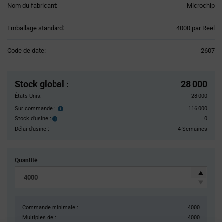
Nom du fabricant:
Microchip
Product
Emballage standard:
4000 par Reel
Variant
Information
Code de date:
2607
section
Pricing
Section
Stock global
:
28 000
États-Unis:
28 000
Sur commande :
116 000
Order
inventroy
Stock d'usine :
0
Stock
details
d'usine :
Délai d'usine :
4 Semaines
Quantité
Commande minimale :
4000
Multiples de :
4000