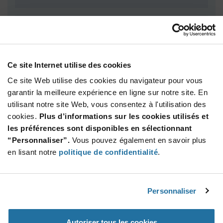
Total
600,00 $
USD
AJOUTER
Ce site Internet utilise des cookies
Ce site Web utilise des cookies du navigateur pour vous
garantir la meilleure expérience en ligne sur notre site. En
utilisant notre site Web, vous consentez à l'utilisation des
Quantité
Prix unitaire
cookies.
Plus d’informations sur les cookies utilisés et
4 000+
$0.15
les préférences sont disponibles en sélectionnant
“Personnaliser”.
Vous pouvez également en savoir plus
Product
en lisant notre
politique de confidentialité
.
Emballages disponibles
Variant
Information
section
Reel
Personnaliser
Qté: 4 000+ / Prix unitaire: $0.15 / Stock: 28 000
Product
Autoriser tous les cookies