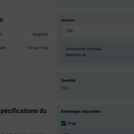
Quantité
t:
Kingston
Product
ard:
152 par Tray
Commande minimale :
Variant
Multiples de :
Information
section
Quantité
152+
Product
cifications du
Emballages disponibles
Variant
Information
section
Tray