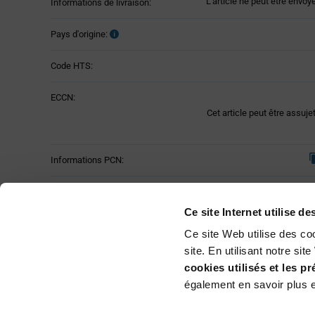
L'article ne peut être envoy
Informations de livraison:
Pays d'origine:
Code HTS:
ECCN:
Cet article peut être assuje
Informations PCN:
Statut du produit:
Ce site Internet utilise d
Ce site Web utilise des co
site. En utilisant notre si
cookies utilisés et les p
également en savoir plus e