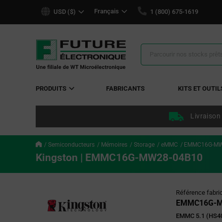
text.skipToContent
text.skipToNavigation
Français
USD ($)
1 (800) 675-1619
Résultats
de
la
recherche
PRODUITS
FABRICANTS
KITS ET OUTIL
Livraison
Semiconducteurs
Mémoires
Storage
eMMC
EMMC16G-MW
Kingston | EMMC16G-MW28-04B10
Référence fabri
EMMC16G-M
EMMC 5.1 (HS4