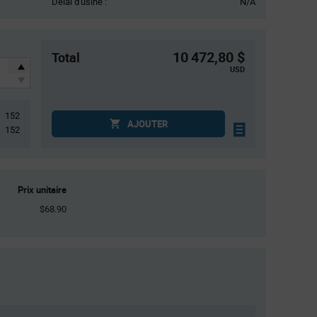
Délai d'usine :
N/A
10 472,80 $
Total
USD
152
AJOUTER
152
Prix unitaire
$68.90