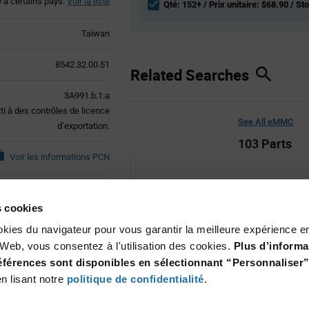
é à certains pays.
Voir la liste
Qté: 152+ / Prix unitaire: $68.90 / St
Taïwan
8542.32.00.51
Related Searches
3A991.b.1.a
tti à des contrôles de licence
See All eMMC
d’exportation.
103 Parts
Voir les informations PCN
Obsolète
es cookies
See All Kingston
okies du navigateur pour vous garantir la meilleure expérience en
1,038 Parts
te Web, vous consentez à l'utilisation des cookies.
Plus d’informa
références sont disponibles en sélectionnant “Personnaliser”
n lisant notre
politique de confidentialité
.