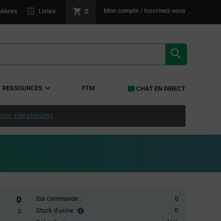
0
Mon compte / Inscrivez-vous
tières
Listes
RÉSULTATS 
RESSOURCES
FTM
CHAT EN DIRECT
ions s'appliquent
0
Sur commande :
0
Stock d'usine :
0
Stock
0
d'usine :