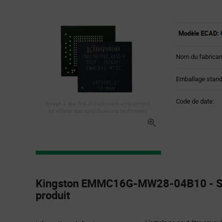
Modèle ECAD:
Nom du fabrican
Emballage stand
Code de date:
Image à des fins d'illustration uniquement,
se référer aux spécifications techniques
Product
Specification
Kingston EMMC16G-MW28-04B10 - Spé
Section
produit