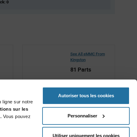
ock: 0
See All eMMC From
Kingston
81 Parts
Autoriser tous les cookies
 ligne sur notre
tions sur les
Personnaliser
.
Vous pouvez
Utiliser uniquement les cookies