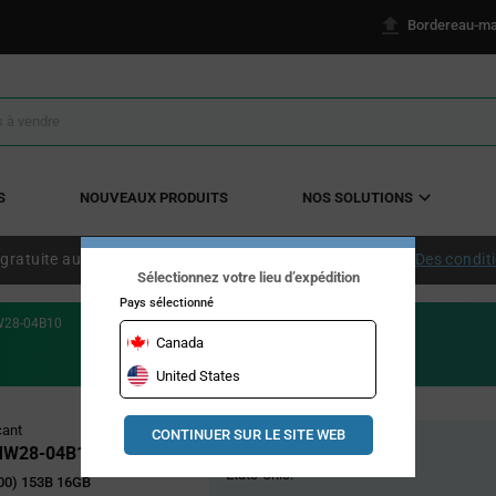
Bordereau-ma
S
NOUVEAUX PRODUITS
NOS SOLUTIONS
 gratuite aux États-Unis continentaux à partir de 50 $ US.
Des condit
Sélectionnez votre lieu d’expédition
Pays sélectionné
28-04B10
Canada
United States
Pricing
cant
CONTINUER SUR LE SITE WEB
Stock global
Section
W28-04B10
États-Unis:
00) 153B 16GB