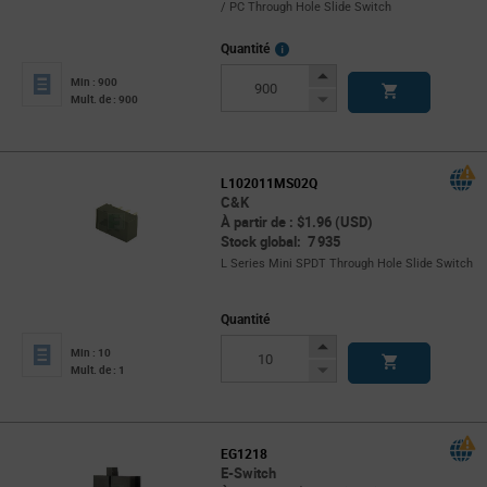
/ PC Through Hole Slide Switch
More
Quantité
Info
Increase
Min : 900
Button
Decrease
Mult. de : 900
Button
L102011MS02Q
C&K
À partir de : $1.96 (USD)
Stock global: 7 935
L Series Mini SPDT Through Hole Slide Switch
Quantité
Increase
Min : 10
Button
Decrease
Mult. de : 1
Button
EG1218
E-Switch