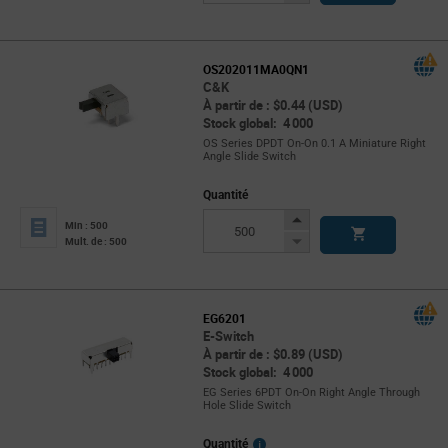
Button
OS202011MA0QN1
C&K
À partir de : $0.44 (USD)
Stock global: 4 000
OS Series DPDT On-On 0.1 A Miniature Right
Angle Slide Switch
Quantité
Increase
Min : 500
Button
Decrease
Mult. de : 500
Button
EG6201
E-Switch
À partir de : $0.89 (USD)
Stock global: 4 000
EG Series 6PDT On-On Right Angle Through
Hole Slide Switch
More
Quantité