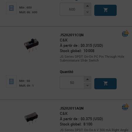
Info
Increase
Min : 600
Button
Decrease
Mult. de : 600
Button
JS202011CQN
C&K
À partir de : $0.315 (USD)
Stock global: 10 008
JS Series DPDT On-On PC Pin Through Hole
Subminiature Slide Switch
Quantité
Increase
Min : 50
Button
Decrease
Mult. de : 1
Button
JS202011AQN
C&K
À partir de : $0.375 (USD)
Stock global: 8 100
JS Series DPDT On-On 6 V 300 mA Right Angle