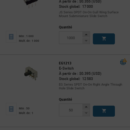
À partir de : $0.355 (USD)
Stock global: 17 000
JS Series DPDT On-On Gull Wing Surface
Mount Subminiature Slide Switch
Quantité
Increase
Min : 1 000
Button
Decrease
Mult. de : 1 000
Button
EG1213
E-Switch
À partir de : $0.395 (USD)
Stock global: 12 583
EG Series SPDT On-On Right Angle Through
Hole Slide Switch
Quantité
Increase
Min : 50
Button
Decrease
Mult. de : 1
Button