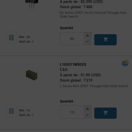
À partir de : $0.395 (USD)
Stock global: 7 480
EG Series SPDT On-On Vertical Through Hole
Slide Switch
Quantité
Increase
Min : 50
Button
Decrease
Mult. de : 1
Button
L102011MS02Q
C&K
À partir de : $1.96 (USD)
Stock global: 7 319
L Series Mini SPDT Through Hole Slide Switch
Quantité
Increase
Min : 10
Button
Decrease
Mult. de : 1
Button