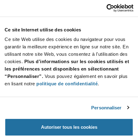
EG2310
E-Switch
À partir de : $0.455 (USD)
Stock global: 2 405
Ce site Internet utilise des cookies
EG Series DP3T On-On-On Right Angle Through
Hole Slide Switch
Ce site Web utilise des cookies du navigateur pour vous
Quantité
garantir la meilleure expérience en ligne sur notre site. En
Increase
utilisant notre site Web, vous consentez à l'utilisation des
Min : 40
Button
Decrease
Mult. de : 1
cookies.
Plus d’informations sur les cookies utilisés et
Button
les préférences sont disponibles en sélectionnant
“Personnaliser”.
Vous pouvez également en savoir plus
1825255-7
en lisant notre
politique de confidentialité
.
TE Connectivity
À partir de : $1.08 (USD)
Stock global: 2 240
MHS Series SP3T Slide Switches
Personnaliser
More
Quantité
Autoriser tous les cookies
Info
Increase
Min : 1 120
Button
Decrease
Mult. de : 1 120