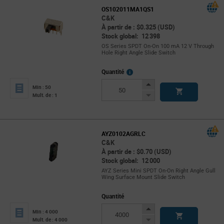
OS102011MA1QS1
C&K
À partir de : $0.325 (USD)
Stock global: 12 398
OS Series SPDT On-On 100 mA 12 V Through
Hole Right Angle Slide Switch
More
Quantité
Info
Increase
Min : 50
Button
Decrease
Mult. de : 1
Button
AYZ0102AGRLC
C&K
À partir de : $0.70 (USD)
Stock global: 12 000
AYZ Series Mini SPDT On-On Right Angle Gull
Wing Surface Mount Slide Switch
Quantité
Increase
Min : 4 000
Button
Decrease
Mult. de : 4 000