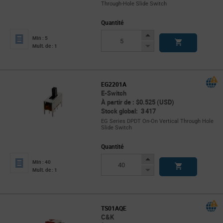
Through-Hole Slide Switch
Quantité
Increase
Min : 5
Button
Decrease
Mult. de : 1
Button
EG2201A
E-Switch
À partir de : $0.525 (USD)
Stock global: 3 417
EG Series DPDT On-On Vertical Through Hole
Slide Switch
Quantité
Increase
Min : 40
Button
Decrease
Mult. de : 1
Button
TS01AQE
C&K