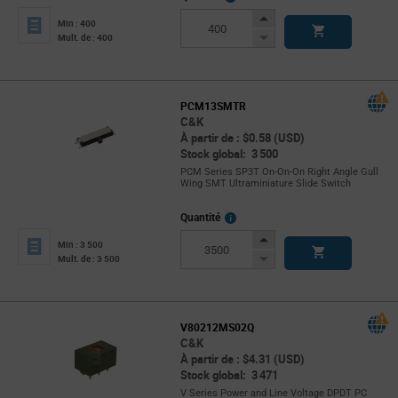
Info
Increase
Min : 400
Button
Decrease
Mult. de : 400
Button
PCM13SMTR
C&K
À partir de : $0.58 (USD)
Stock global: 3 500
PCM Series SP3T On-On-On Right Angle Gull
Wing SMT Ultraminiature Slide Switch
More
Quantité
Info
Increase
Min : 3 500
Button
Decrease
Mult. de : 3 500
Button
V80212MS02Q
C&K
À partir de : $4.31 (USD)
Stock global: 3 471
V Series Power and Line Voltage DPDT PC