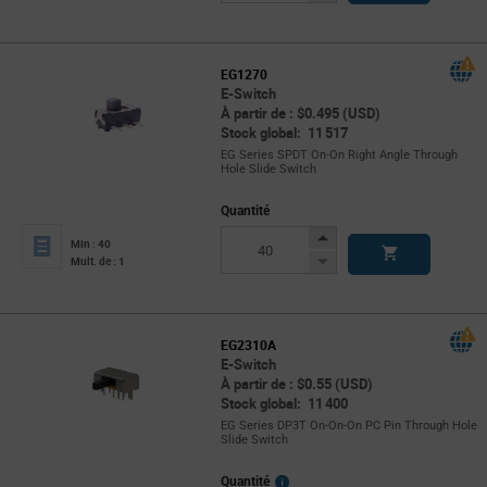
Button
EG1270
E-Switch
À partir de : $0.495 (USD)
Stock global: 11 517
EG Series SPDT On-On Right Angle Through
Hole Slide Switch
Quantité
Increase
Min : 40
Button
Decrease
Mult. de : 1
Button
EG2310A
E-Switch
À partir de : $0.55 (USD)
Stock global: 11 400
EG Series DP3T On-On-On PC Pin Through Hole
Slide Switch
More
Quantité