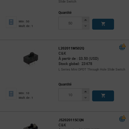
Slide Switch
Quantité
Increase
Min : 50
Button
Decrease
Mult. de : 1
Button
L202011MS02Q
C&K
À partir de : $3.50 (USD)
Stock global: 23 678
L Series Mini DPDT Through Hole Slide Switch
Quantité
Increase
Min : 10
Button
Decrease
Mult. de : 1
Button
JS202011SCQN
C&K