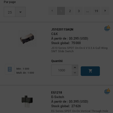
Par page
(current)
1
2
3
...
19
page.se
25
JS102011SAQN
C&K
À partir de : $0.295 (USD)
Stock global: 75 000
JS10 Series SPDT On-On 6 V 0.3 A Gull Wing
SMT Slide Switch
Quantité
Increase
Min : 1 000
Button
Decrease
Mult. de : 1 000
Button
EG1218
E-Switch
À partir de : $0.395 (USD)
Stock global: 27 626
EG Series SPDT On-On Vertical Through Hole