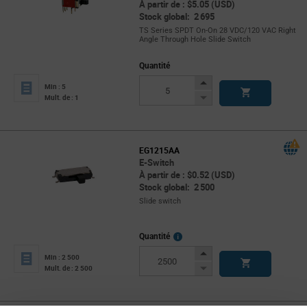
À partir de : $5.05 (USD)
Stock global: 2 695
TS Series SPDT On-On 28 VDC/120 VAC Right
Angle Through Hole Slide Switch
Quantité
Increase
Min : 5
Button
Decrease
Mult. de : 1
Button
EG1215AA
E-Switch
À partir de : $0.52 (USD)
Stock global: 2 500
Slide switch
More
Quantité
Info
Increase
Min : 2 500
Button
Decrease
Mult. de : 2 500
Button