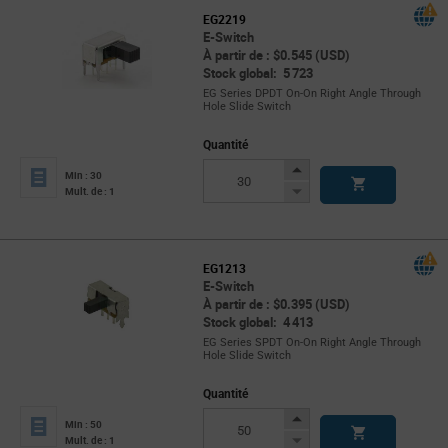
EG2219
E-Switch
À partir de : $0.545 (USD)
Stock global: 5 723
EG Series DPDT On-On Right Angle Through
Hole Slide Switch
Quantité
Increase
Min : 30
Button
Decrease
Mult. de : 1
Button
EG1213
E-Switch
À partir de : $0.395 (USD)
Stock global: 4 413
EG Series SPDT On-On Right Angle Through
Hole Slide Switch
Quantité
Increase
Min : 50
Button
Decrease
Mult. de : 1