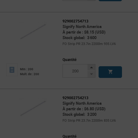
Button
929002754713
Signify North America
À partir de : $8.15 (USD)
Stock global: 3 600
FO Strip PR 23.7in 2200lm 935 LV6
Quantité
Increase
Min : 200
Button
Decrease
Mult. de : 200
Button
929002754213
Signify North America
À partir de : $6.80 (USD)
Stock global: 3 200
FO Strip PR 23.7in 2200lm 835 LV6
Quantité