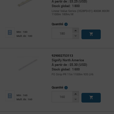
À partir de : $3.25 (USD)
Stock global: 1 800
Linear Value Series (3528PD-E1) 4000K 80CRI
1100lm 180lm/W
More
Quantité
Info
Increase
Min : 180
Button
Decrease
Mult. de : 180
Button
929002753113
Signify North America
À partir de : $5.30 (USD)
Stock global: 1 600
FO Strip PR 11in 1100lm 935 LV6
More
Quantité
Info
Increase
Min : 160
Button
Decrease
Mult. de : 160
Button