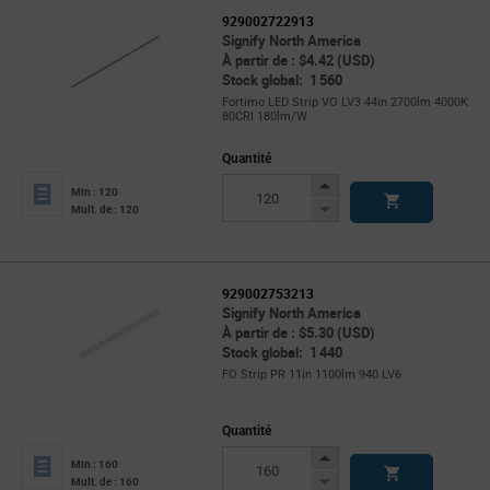
929002722913
Signify North America
À partir de : $4.42 (USD)
Stock global: 1 560
Fortimo LED Strip VO LV3 44in 2700lm 4000K
80CRI 180lm/W
Quantité
Increase
Min : 120
Button
Decrease
Mult. de : 120
Button
929002753213
Signify North America
À partir de : $5.30 (USD)
Stock global: 1 440
FO Strip PR 11in 1100lm 940 LV6
Quantité
Increase
Min : 160
Button
Decrease
Mult. de : 160