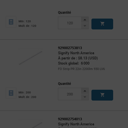
Quantité
Increase
Min : 120
Button
Decrease
Mult. de : 120
Button
929002753813
Signify North America
À partir de : $8.13 (USD)
Stock global: 6 000
FO Strip PR 22in 2200lm 930 LV6
Quantité
Increase
Min : 200
Button
Decrease
Mult. de : 200
Button
929002754013
Signify North America