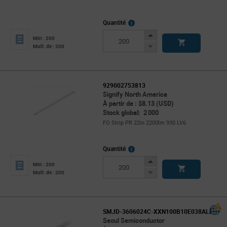
More
Quantité
Info
Increase
Min : 200
Button
Decrease
Mult. de : 200
Button
929002753813
Signify North America
À partir de : $8.13 (USD)
Stock global: 2 000
FO Strip PR 22in 2200lm 930 LV6
More
Quantité
Info
Increase
Min : 200
Button
Decrease
Mult. de : 200
Button
SMJD-3606024C-XXN100B10E038ALL
Seoul Semiconductor