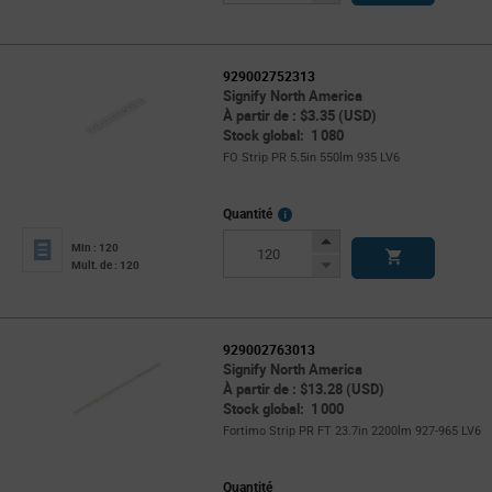
Button
929002752313
Signify North America
À partir de : $3.35 (USD)
Stock global: 1 080
FO Strip PR 5.5in 550lm 935 LV6
More
Quantité
Info
Increase
Min : 120
Button
Decrease
Mult. de : 120
Button
929002763013
Signify North America
À partir de : $13.28 (USD)
Stock global: 1 000
Fortimo Strip PR FT 23.7in 2200lm 927-965 LV6
Quantité