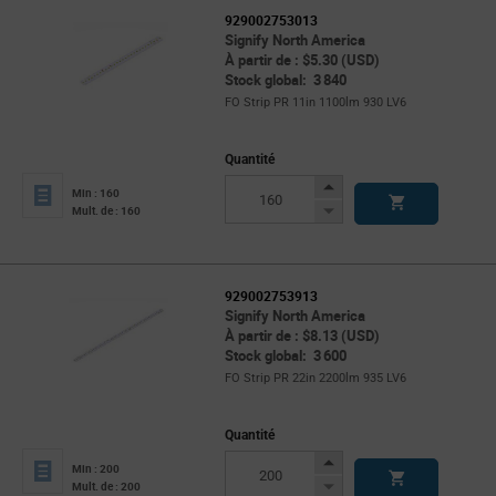
929002753013
Signify North America
À partir de : $5.30 (USD)
Stock global: 3 840
FO Strip PR 11in 1100lm 930 LV6
Quantité
Increase
Min : 160
Button
Decrease
Mult. de : 160
Button
929002753913
Signify North America
À partir de : $8.13 (USD)
Stock global: 3 600
FO Strip PR 22in 2200lm 935 LV6
Quantité
Increase
Min : 200
Button
Decrease
Mult. de : 200