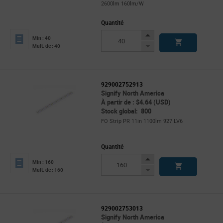
2600lm 160lm/W
Quantité
Increase
Min : 40
Button
Decrease
Mult. de : 40
Button
929002752913
Signify North America
À partir de : $4.64 (USD)
Stock global: 800
FO Strip PR 11in 1100lm 927 LV6
Quantité
Increase
Min : 160
Button
Decrease
Mult. de : 160
Button
929002753013
Signify North America