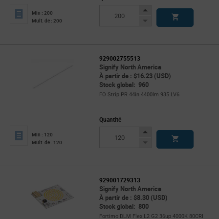
Increase
Min : 200
Button
Decrease
Mult. de : 200
Button
929002755513
Signify North America
À partir de : $16.23 (USD)
Stock global: 960
FO Strip PR 44in 4400lm 935 LV6
Quantité
Increase
Min : 120
Button
Decrease
Mult. de : 120
Button
929001729313
Signify North America
À partir de : $8.30 (USD)
Stock global: 800
Fortimo DLM Flex L2 G2 36up 4000K 80CRI