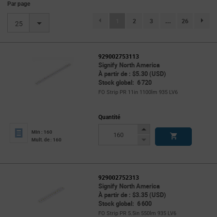
Par page
(current)
1
2
3
...
26
page.se
25
929002753113
Signify North America
À partir de : $5.30 (USD)
Stock global: 6 720
FO Strip PR 11in 1100lm 935 LV6
Quantité
Increase
Min : 160
Button
Decrease
Mult. de : 160
Button
929002752313
Signify North America
À partir de : $3.35 (USD)
Stock global: 6 600
FO Strip PR 5.5in 550lm 935 LV6