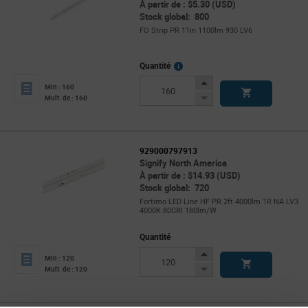
À partir de : $5.30 (USD)
Stock global: 800
FO Strip PR 11in 1100lm 930 LV6
More
Quantité
Info
Increase
Min : 160
Button
Decrease
Mult. de : 160
Button
929000797913
Signify North America
À partir de : $14.93 (USD)
Stock global: 720
Fortimo LED Line HF PR 2ft 4000lm 1R NA LV3
4000K 80CRI 180lm/W
Quantité
Increase
Min : 120
Button
Decrease
Mult. de : 120
Button