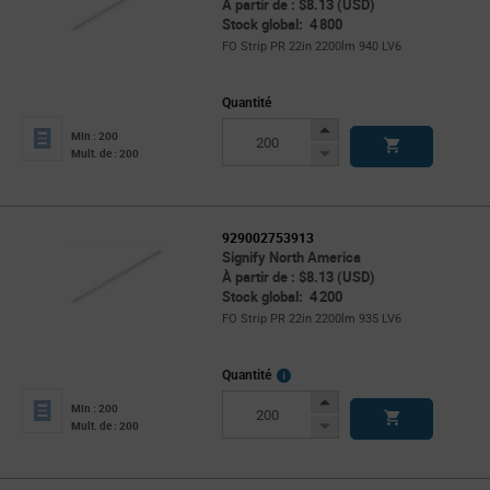
À partir de : $8.13 (USD)
Stock global: 4 800
FO Strip PR 22in 2200lm 940 LV6
Quantité
Increase
Min : 200
Button
Decrease
Mult. de : 200
Button
929002753913
Signify North America
À partir de : $8.13 (USD)
Stock global: 4 200
FO Strip PR 22in 2200lm 935 LV6
More
Quantité
Info
Increase
Min : 200
Button
Decrease
Mult. de : 200
Button