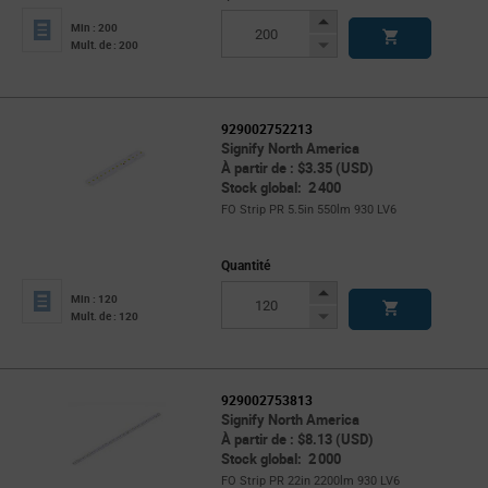
Increase
Min : 200
Button
Decrease
Mult. de : 200
Button
929002752213
Signify North America
À partir de : $3.35 (USD)
Stock global: 2 400
FO Strip PR 5.5in 550lm 930 LV6
Quantité
Increase
Min : 120
Button
Decrease
Mult. de : 120
Button
929002753813
Signify North America
À partir de : $8.13 (USD)
Stock global: 2 000
FO Strip PR 22in 2200lm 930 LV6