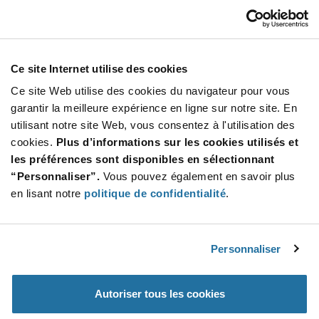
929002725513
Signify North America
À partir de : $14.69 (USD)
Stock global: 624
Ce site Internet utilise des cookies
Fortimo Edge LV2 21.5in 8600lm 4000K 80CRI
190lm/W
Ce site Web utilise des cookies du navigateur pour vous
Quantité
garantir la meilleure expérience en ligne sur notre site. En
Increase
utilisant notre site Web, vous consentez à l'utilisation des
Min : 156
Button
Decrease
Mult. de : 156
cookies.
Plus d’informations sur les cookies utilisés et
Button
les préférences sont disponibles en sélectionnant
“Personnaliser”.
Vous pouvez également en savoir plus
929002753713
en lisant notre
politique de confidentialité
.
Signify North America
À partir de : $7.12 (USD)
Stock global: 600
FO Strip PR 22in 2200lm 927 LV6
Personnaliser
More
Quantité
Autoriser tous les cookies
Info
Increase
Min : 200
Button
Decrease
Mult. de : 200