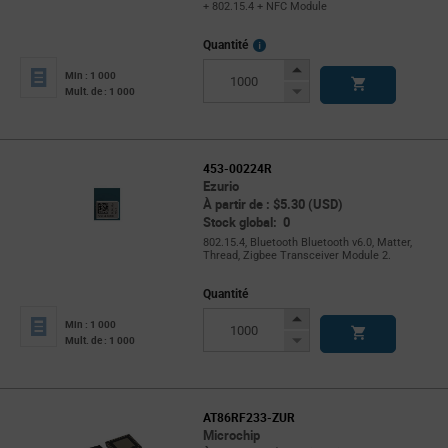
+ 802.15.4 + NFC Module
More
Quantité
Info
Increase
Min : 1 000
Button
Decrease
Mult. de : 1 000
Button
453-00224R
Ezurio
À partir de : $5.30 (USD)
Stock global: 0
802.15.4, Bluetooth Bluetooth v6.0, Matter,
Thread, Zigbee Transceiver Module 2.
Quantité
Increase
Min : 1 000
Button
Decrease
Mult. de : 1 000
Button
AT86RF233-ZUR
Microchip