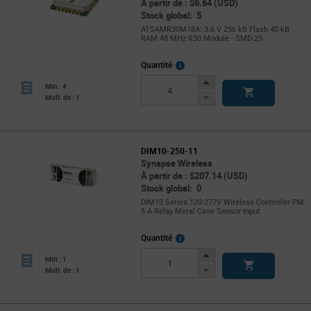
À partir de : $6.64 (USD)
Stock global: 5
ATSAMR30M18A: 3.6 V 256 kB Flash 40 kB
RAM 48 MHz R30 Module - SMD-25
More
Quantité
Info
Increase
Min : 4
Button
Decrease
Mult. de : 1
Button
DIM10-250-11
Synapse Wireless
À partir de : $207.14 (USD)
Stock global: 0
DIM10 Series 120-277V Wireless Controller PM
5 A Relay Metal Case Sensor Input
More
Quantité
Info
Increase
Min : 1
Button
Decrease
Mult. de : 1
Button