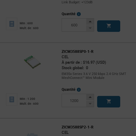
Link Budget: +123dB
More
Quantité
Info
Increase
Min : 600
Button
Decrease
Mult. de : 600
Button
ZICM3588SP0-1-R
CEL
À partir de : $16.97 (USD)
Stock global: 0
EM35x Series 3.6 V 250 kbps 2.4 GHz SMT
MeshConnect™ Mini Module
More
Quantité
Info
Increase
Min : 1 200
Button
Decrease
Mult. de : 600
Button
ZICM3588SP2-1-R
CEL