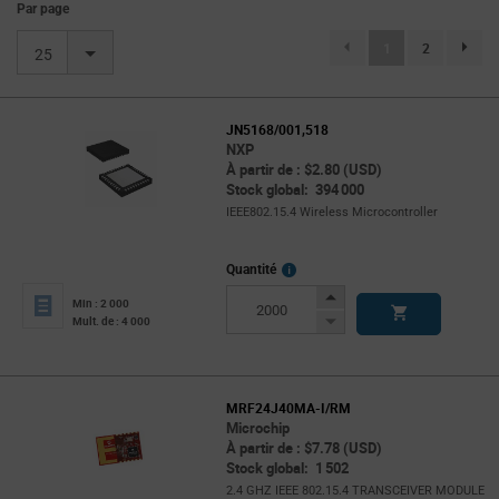
Par page
(current)
1
2
page.se
25
JN5168/001,518
NXP
À partir de : $2.80 (USD)
Stock global: 394 000
IEEE802.15.4 Wireless Microcontroller
More
Quantité
Info
Increase
Min : 2 000
Button
Decrease
Mult. de : 4 000
Button
MRF24J40MA-I/RM
Microchip
À partir de : $7.78 (USD)
Stock global: 1 502
2.4 GHZ IEEE 802.15.4 TRANSCEIVER MODULE