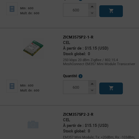
Info
Increase
Min : 600
Button
Decrease
Mult. de : 600
Button
ZICM357SP2-1-R
CEL
À partir de : $15.15 (USD)
Stock global: 0
250 kbps 20 dBm ZigBee / 802.15.4
MeshConnect EM357 Mini Module Transceiver
More
Quantité
Info
Increase
Min : 600
Button
Decrease
Mult. de : 600
Button
ZICM357SP2-2-R
CEL
À partir de : $15.15 (USD)
Stock global: 0
EM357 Mini Module; Tx: +20dBm; Rx: -103dBm;