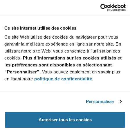
MRF24J40T-I/ML
Microchip
À partir de : $4.02 (USD)
Stock global: 0
Ce site Internet utilise des cookies
2.4GHz IEE / Zigbee tranceiver
Ce site Web utilise des cookies du navigateur pour vous
More
Quantité
garantir la meilleure expérience en ligne sur notre site. En
Info
Increase
utilisant notre site Web, vous consentez à l'utilisation des
Min : 1 600
Button
Decrease
Mult. de : 1 600
cookies.
Plus d’informations sur les cookies utilisés et
Button
les préférences sont disponibles en sélectionnant
“Personnaliser”.
Vous pouvez également en savoir plus
453-00052C
en lisant notre
politique de confidentialité
.
Ezurio
À partir de : $11.54 (USD)
Stock global: 0
BL5340 Series - Multi-Core / Protocol Bluetooth
Personnaliser
+ 802.15.4 + NFC Module
Quantité
Autoriser tous les cookies
Increase
Min : 2
Button
Decrease
Mult. de : 1