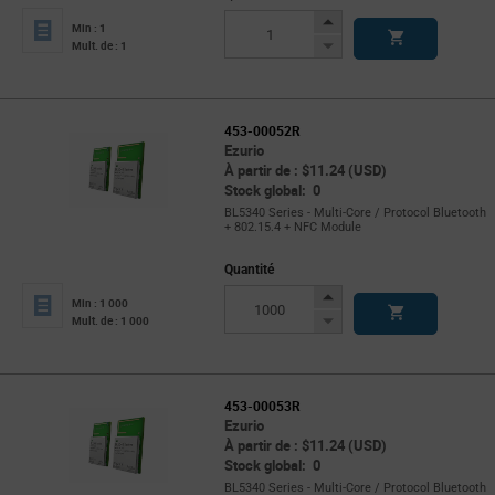
Increase
Min : 1
Button
Decrease
Mult. de : 1
Button
453-00052R
Ezurio
À partir de : $11.24 (USD)
Stock global: 0
BL5340 Series - Multi-Core / Protocol Bluetooth
+ 802.15.4 + NFC Module
Quantité
Increase
Min : 1 000
Button
Decrease
Mult. de : 1 000
Button
453-00053R
Ezurio
À partir de : $11.24 (USD)
Stock global: 0
BL5340 Series - Multi-Core / Protocol Bluetooth