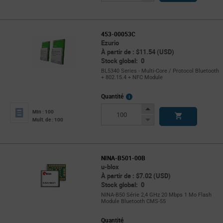
Button
453-00053C
Ezurio
À partir de : $11.54 (USD)
Stock global: 0
BL5340 Series - Multi-Core / Protocol Bluetooth
+ 802.15.4 + NFC Module
More
Quantité
Info
Increase
Min : 100
Button
Decrease
Mult. de : 100
Button
NINA-B501-00B
u-blox
À partir de : $7.02 (USD)
Stock global: 0
NINA-B50 Série 2,4 GHz 20 Mbps 1 Mo Flash
Module Bluetooth CMS-55
Quantité