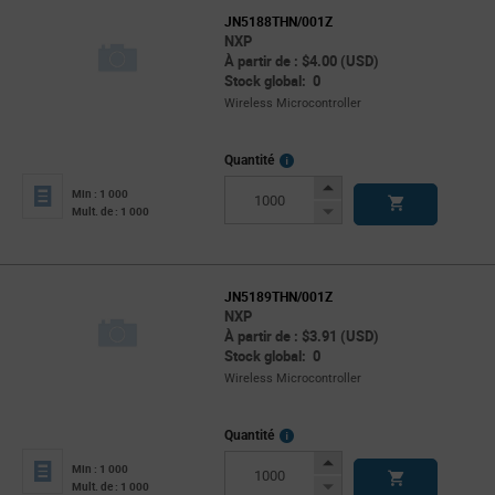
JN5188THN/001Z
NXP
À partir de : $4.00 (USD)
Stock global: 0
Wireless Microcontroller
More
Quantité
Info
Increase
Min : 1 000
Button
Decrease
Mult. de : 1 000
Button
JN5189THN/001Z
NXP
À partir de : $3.91 (USD)
Stock global: 0
Wireless Microcontroller
More
Quantité
Info
Increase
Min : 1 000
Button
Decrease
Mult. de : 1 000