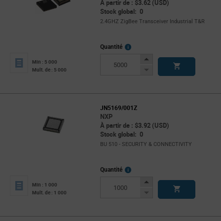
À partir de : $3.62 (USD)
Stock global: 0
2.4GHZ ZigBee Transceiver Industrial T&R
More
Quantité
Info
Increase
Min : 5 000
Button
Decrease
Mult. de : 5 000
Button
JN5169/001Z
NXP
À partir de : $3.92 (USD)
Stock global: 0
BU 510 - SECURITY & CONNECTIVITY
More
Quantité
Info
Increase
Min : 1 000
Button
Decrease
Mult. de : 1 000
Button