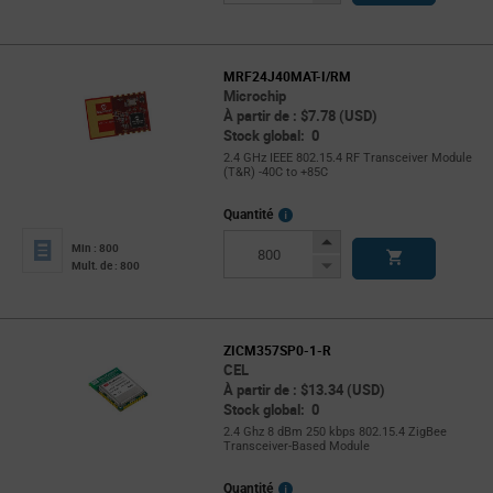
Button
MRF24J40MAT-I/RM
Microchip
À partir de : $7.78 (USD)
Stock global: 0
2.4 GHz IEEE 802.15.4 RF Transceiver Module
(T&R) -40C to +85C
More
Quantité
Info
Increase
Min : 800
Button
Decrease
Mult. de : 800
Button
ZICM357SP0-1-R
CEL
À partir de : $13.34 (USD)
Stock global: 0
2.4 Ghz 8 dBm 250 kbps 802.15.4 ZigBee
Transceiver-Based Module
More
Quantité