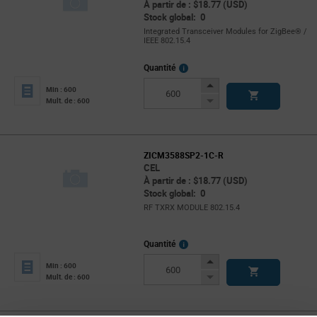
À partir de : $18.77 (USD)
Stock global: 0
Integrated Transceiver Modules for ZigBee® /
IEEE 802.15.4
More
Quantité
Info
Increase
Min : 600
Button
Decrease
Mult. de : 600
Button
ZICM3588SP2-1C-R
CEL
À partir de : $18.77 (USD)
Stock global: 0
RF TXRX MODULE 802.15.4
More
Quantité
Info
Increase
Min : 600
Button
Decrease
Mult. de : 600
Button