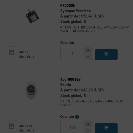
RF220SU
Synapse Wireless
À partir de : $58.47 (USD)
Stock global: 0
RF ENGINE THROUGH-HOLE, ATMEGA128RFA1,
2.4GHZ, RPSMA AND U.FL
Quantité
Increase
Min : 1
Button
Decrease
Mult. de : 1
Button
450-00048B
Ezurio
À partir de : $42.28 (USD)
Stock global: 0
BT510 Bluetooth v5 Long Range IP67 Multi
Sensor
More
Quantité
Info
Increase
Min : 100
Button
Decrease
Mult. de : 1