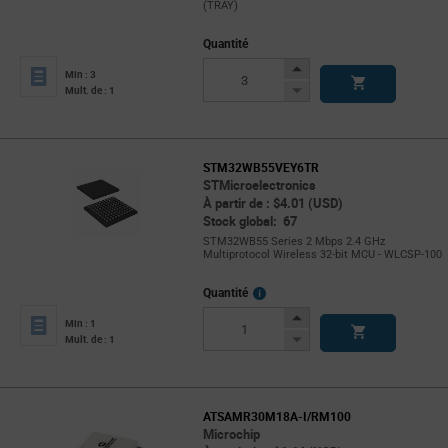
(TRAY)
Quantité
Increase
Min : 3
Button
Decrease
Mult. de : 1
Button
STM32WB55VEY6TR
STMicroelectronics
À partir de : $4.01 (USD)
Stock global: 67
STM32WB55 Series 2 Mbps 2.4 GHz
Multiprotocol Wireless 32-bit MCU - WLCSP-100
More
Quantité
Info
Increase
Min : 1
Button
Decrease
Mult. de : 1
Button
ATSAMR30M18A-I/RM100
Microchip