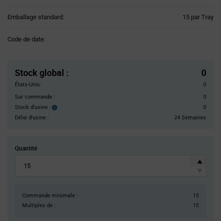
Product
Emballage standard:
15 par Tray
Variant
Information
Code de date:
section
Pricing
Section
Stock global
:
0
États-Unis:
0
Sur commande :
0
Stock d'usine :
0
Stock
d'usine :
Délai d'usine :
24 Semaines
Quantité
Commande minimale :
15
Multiples de :
15