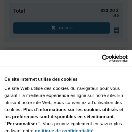
Total
823,20 $
USD
AJOUTER
Quantité
Prix unitaire
15
$54.88
30
$54.52
Ce site Internet utilise des cookies
45
$54.30
Ce site Web utilise des cookies du navigateur pour vous
60
$54.15
garantir la meilleure expérience en ligne sur notre site. En
75+
$53.67
utilisant notre site Web, vous consentez à l'utilisation des
cookies.
Plus d’informations sur les cookies utilisés et
Product
les préférences sont disponibles en sélectionnant
Emballages disponibles
Variant
“Personnaliser”.
Vous pouvez également en savoir plus
Information
section
en lisant notre
politique de confidentialité
.
Tray